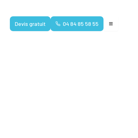
Devenir franchisé
Devis gratuit
04 84 85 58 55
 mesurage
Boutin