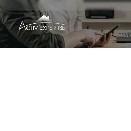
Quels so
erron