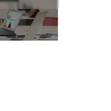
nt les impacts d’un
é loi Carrez ou loi 